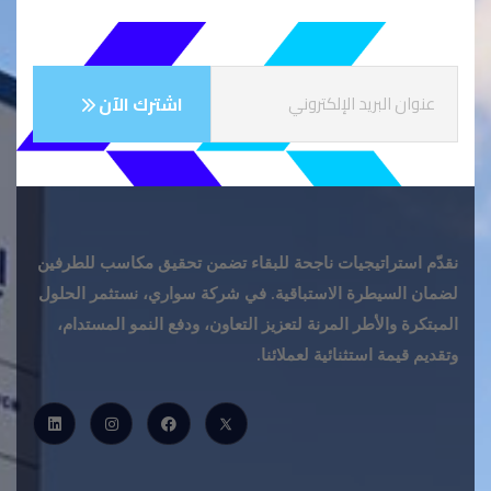
نقدّم استراتيجيات ناجحة للبقاء تضمن تحقيق مكاسب للطرفين
لضمان السيطرة الاستباقية. في شركة سواري، نستثمر الحلول
المبتكرة والأطر المرنة لتعزيز التعاون، ودفع النمو المستدام،
وتقديم قيمة استثنائية لعملائنا.