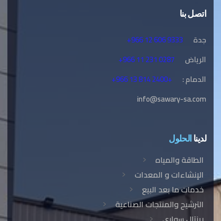
اتصل بنا
جدة
+966 12 606 9333
الرياض
+966 11 231 0287
الدمام :
+966 13 814 2400+
info@sawary-sa.com
لدينا
الحلول
الطاقة والمياه
الإنشاءات و المعدات
خدمات ما بعد البيع
الترشيح والمنتجات الصناعية
رينتال سواري