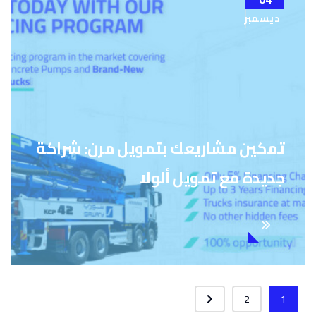
ديسمبر
تمكين مشاريعك بتمويل مرن: شراكة
جديدة مع تمويل ألولا
2
1