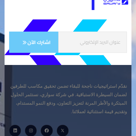
نقدّم استراتيجيات ناجحة للبقاء تضمن تحقيق مكاسب للطرفين
لضمان السيطرة الاستباقية. في شركة سواري، نستثمر الحلول
المبتكرة والأطر المرنة لتعزيز التعاون، ودفع النمو المستدام،
وتقديم قيمة استثنائية لعملائنا.