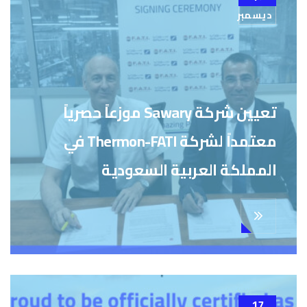
ديسمبر
تعيين شركة Sawary موزعاً حصرياً
معتمداً لشركة Thermon-FATI في
المملكة العربية السعودية
17