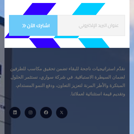
نقدّم استراتيجيات ناجحة للبقاء تضمن تحقيق مكاسب للطرفين
لضمان السيطرة الاستباقية. في شركة سواري، نستثمر الحلول
المبتكرة والأطر المرنة لتعزيز التعاون، ودفع النمو المستدام،
وتقديم قيمة استثنائية لعملائنا.