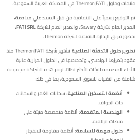
منتجات وحلول Thermon|FATI في المملكة العربية السعودية.
تم التوقيع رسمياً على الاتفاقية من قبل
السيد علي ميادمة،
المدير العام لشركة Sawary، والمدير العام لشركة
FATI SRL،
بحضور فريق الإدارة التنفيذية لشركة Thermon.
تطوير حلول التدفئة الصناعية
تشتهر شركة Thermon|FATI منذ
عقود بتميزها الهندسي، وتخصصها في الحلول الحرارية عالية
الأداء المصممة للبيئات الأكثر تطلبًا. توفر هذه الشراكة مجموعة
شاملة من التقنيات للسوق السعودية، بما في ذلك:
أنظمة التسخين الصناعية:
سخانات الغمر والسخانات
ذات الحواف.
الهندسة المتقدمة:
أنظمة متخصصة مثبتة على
منصات انزلاقية.
حلول مهمة للسلامة:
أنظمة مقاومة للانفجار