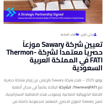
تركي تاوي
البناء،
الصناعة
تعيين شركة Sawary موزعاً
حصرياً معتمداً لشركة Thermon-
FATI في المملكة العربية
السعودية
يوليو 2025 – تفخر شركة Sawary بالإعلان عن إبرام شراكة حصرية
مع
Thermon|FATI، الشركة
الرائدة عالمياً في مجال أنظمة
التدفئة الكهربائية الصناعية. وبموجب هذه الاتفاقية الاستراتيجية،
تصبح Sawary الموزع الحصري المعتمد لمجموعة كاملة من