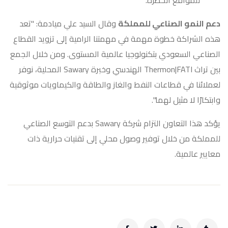
للمواقع الخطرة.
دعم النمو الصناعي للمملكة
وقال السيد علي ميادمة: "تعد
هذه الشراكة خطوة مهمة في مهمتنا الرامية إلى تزويد القطاع
الصناعي السعودي بتكنولوجيا عالمية المستوى. ومن خلال الجمع
بين تراث Thermon|FATI الهندسي وخبرة Sawary المحلية، نوفر
لعملائنا في قطاعات النفط والغاز والطاقة والكيماويات موثوقية
وابتكارًا لا مثيل لهما".
يؤكد هذا التعاون التزام شركة Sawary بدعم التوسع الصناعي
للمملكة من خلال توفير وصول محلي إلى تقنيات حرارية ذات
معايير عالمية.