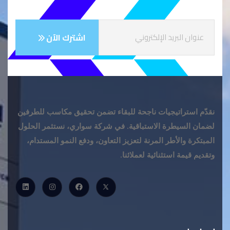
نقدّم استراتيجيات ناجحة للبقاء تضمن تحقيق مكاسب للطرفين
لضمان السيطرة الاستباقية. في شركة سواري، نستثمر الحلول
المبتكرة والأطر المرنة لتعزيز التعاون، ودفع النمو المستدام،
وتقديم قيمة استثنائية لعملائنا.