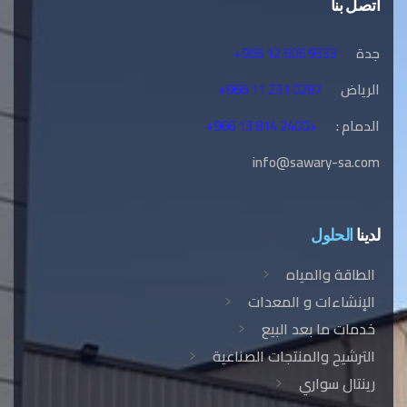
اتصل بنا
جدة
+966 12 606 9333
الرياض
+966 11 231 0287
الدمام :
+966 13 814 2400+
info@sawary-sa.com
لدينا
الحلول
الطاقة والمياه
الإنشاءات و المعدات
خدمات ما بعد البيع
الترشيح والمنتجات الصناعية
رينتال سواري